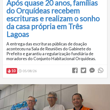
Após quase 20 anos, famílias
do Orquídeas recebem
escrituras e realizam o sonho
da casa própria em Três
Lagoas
A entrega das escrituras públicas de doação
aconteceu na Sala de Reuniões do Gabinete do
Prefeito e garantiu a regularização fundiária de
moradores do Conjunto Habitacional Orquídeas.
10
05/08/26