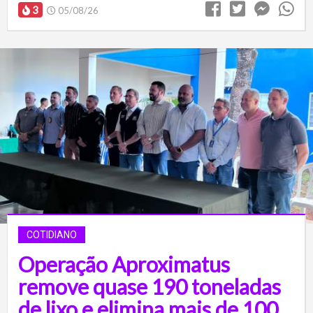
3
05/08/26
COTIDIANO
Operação Aproximatus
remove quase 190 toneladas
de lixo e elimina mais de 100