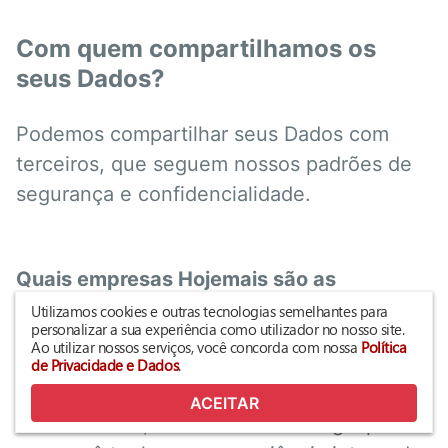
Com quem compartilhamos os
seus Dados?
Podemos compartilhar seus Dados com
terceiros, que seguem nossos padrões de
segurança e confidencialidade.
Quais empresas Hojemais são as
controladoras dos seus Dados
Utilizamos cookies e outras tecnologias semelhantes para
personalizar a sua experiência como utilizador no nosso site.
Ao utilizar nossos serviços, você concorda com nossa
Política
Hojemais é composto por uma rede de
de Privacidade e Dados
.
franqueados que compartilham entre si
ACEITAR
infraestrutura, sistemas e tecnologia para