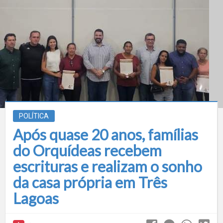
POLÍTICA
Após quase 20 anos, famílias
do Orquídeas recebem
escrituras e realizam o sonho
da casa própria em Três
Lagoas