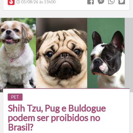
05/08/26 às 15h00
PET
Shih Tzu, Pug e Buldogue
podem ser proibidos no
Brasil?