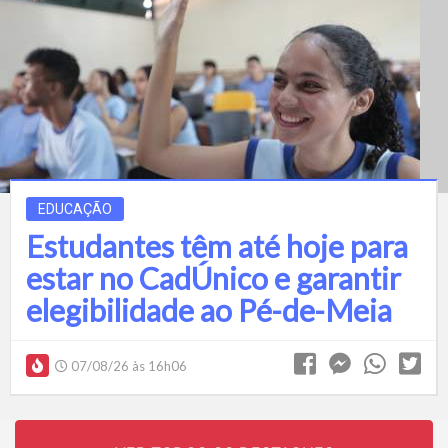
EDUCAÇÃO
Estudantes têm até hoje para
estar no CadÚnico e garantir
elegibilidade ao Pé-de-Meia
07/08/26 às 16h06