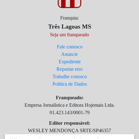
Franquia:
Três Lagoas MS
Seja um franqueado
Fale conosco
Anuncie
Expediente
Reportar erro
Trabalhe conosco
Politica de Dados
Franqueado:
Empresa Jornalística e Editora Hojemais Ltda.
01.423.143/0001-79
Editor responsável:
WESLEY MENDONÇA SRTE/SP46357
atendimento@agitta.com.br