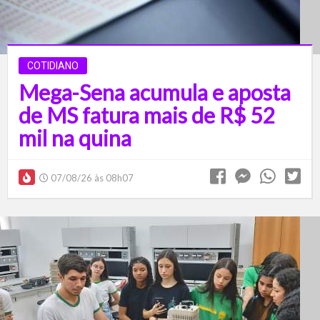
COTIDIANO
Mega-Sena acumula e aposta
de MS fatura mais de R$ 52
mil na quina
07/08/26 às 08h07