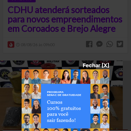
CDHU atenderá sorteados
para novos empreendimentos
em Coroados e Brejo Alegre
08/08/26 às 09h00
Fechar [X]