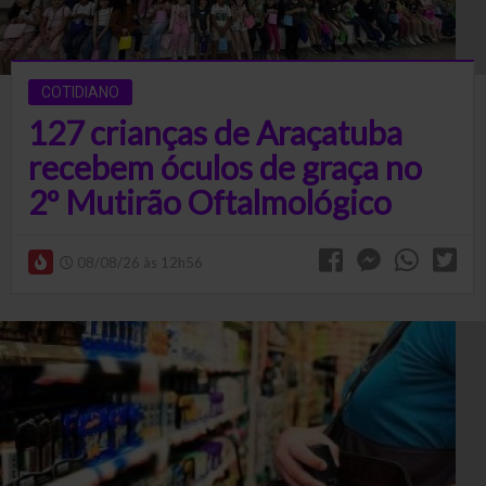
COTIDIANO
127 crianças de Araçatuba
recebem óculos de graça no
2º Mutirão Oftalmológico
08/08/26 às 12h56