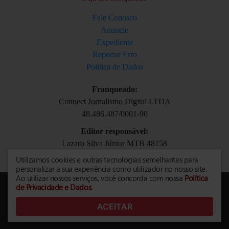
Fale Conosco
Anuncie
Expediente
Reportar Erro
Politica de Dados
Franqueado:
Connect Jornalismo Digital LTDA
48.486.487/0001-90
Editor responsável:
Lazaro Silva Júnior MTB 48158
lazaro.junior@ata.hojemais.com.br
Utilizamos cookies e outras tecnologias semelhantes para
personalizar a sua experiência como utilizador no nosso site.
Ao utilizar nossos serviços, você concorda com nossa
Política
de Privacidade e Dados
.
Todos os direitos reservados
© 1999 - 2026
ACEITAR
Grupo Agitta de Comunicação.