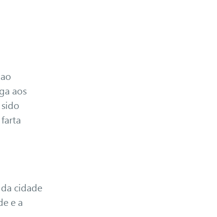
 ao
ega aos
 sido
farta
 da cidade
de e a