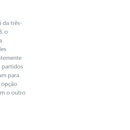
i da três-
, o
a
les
entemente
s partidos
 um para
a opção
em o outro