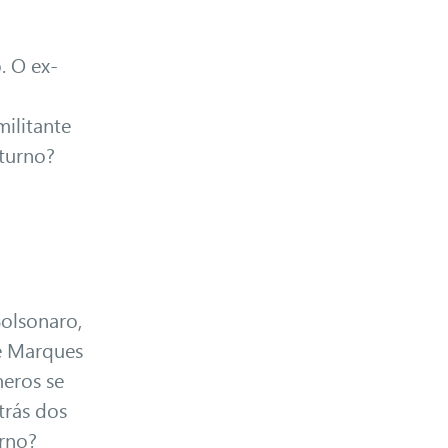
. O ex-
ilitante
 turno?
Bolsonaro,
le Marques
meros se
trás dos
verno?