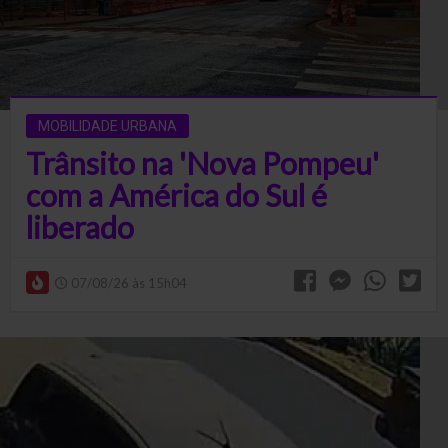
MOBILIDADE URBANA
Trânsito na 'Nova Pompeu'
com a América do Sul é
liberado
07/08/26 às 15h04