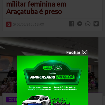
militar feminina em
Araçatuba é preso
08/08/26 às 12h00
Fechar [X]
COTIDIANO