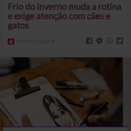
Frio do inverno muda a rotina
e exige atenção com cães e
gatos
06/08/26 às 10h38