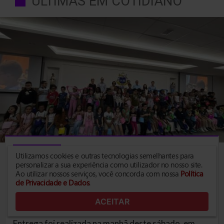
ÚLTIMAS EM COTIDIANO
COTIDIANO
Utilizamos cookies e outras tecnologias semelhantes para
personalizar a sua experiência como utilizador no nosso site.
127 crianças de Araçatuba
Ao utilizar nossos serviços, você concorda com nossa
Política
de Privacidade e Dados
.
recebem óculos de graça no
2º Mutirão Oftalmológico
ACEITAR
Entrega foi realizada na manhã deste sábado, em