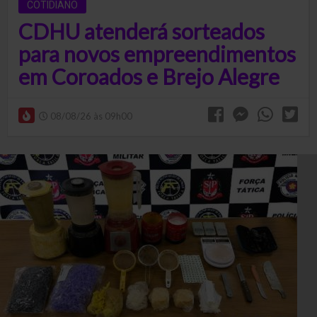
COTIDIANO
CDHU atenderá sorteados
para novos empreendimentos
em Coroados e Brejo Alegre
08/08/26 às 09h00