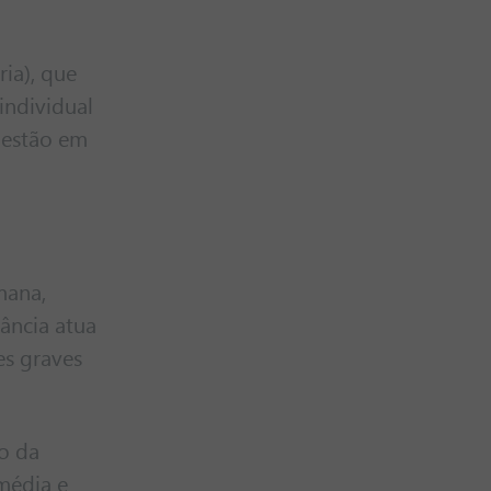
ia), que
individual
a estão em
mana,
ância atua
es graves
o da
média e