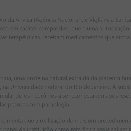
o da Anvisa (Agência Nacional de Vigilância Sanitár
nto em caráter compassivo, que é uma autorização 
ativas terapêuticas, recebam medicamentos que aind
inina, uma proteína natural extraída da placenta hu
na Universidade Federal do Rio de Janeiro. A subst
imulando os neurônios a se reconectarem após lesõ
das pessoas com paraplegia.
, comenta que a realização de mais um procediment
o papel da instituição como referência regional em 