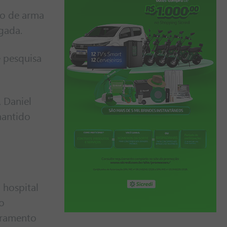
ro de arma
gada.
e pesquisa
 Daniel
mantido
 hospital
 o
oramento