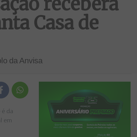
ação receberá
anta Casa de
olo da Anvisa
 é da
al em