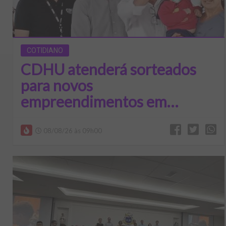
COTIDIANO
CDHU atenderá sorteados
para novos
empreendimentos em
Coroados e Brejo Alegre
08/08/26 às 09h00