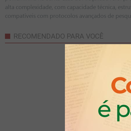
alta complexidade, com capacidade técnica, estrut
compatíveis com protocolos avançados de pesqu
RECOMENDADO PARA VOCÊ