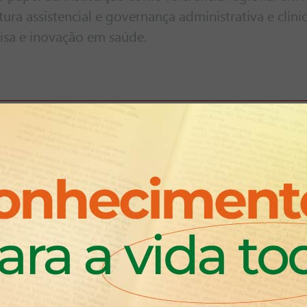
ura assistencial e governança administrativa e clíni
isa e inovação em saúde.