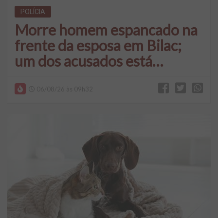
POLÍCIA
Morre homem espancado na
frente da esposa em Bilac;
um dos acusados está
foragido
06/08/26 às 09h32