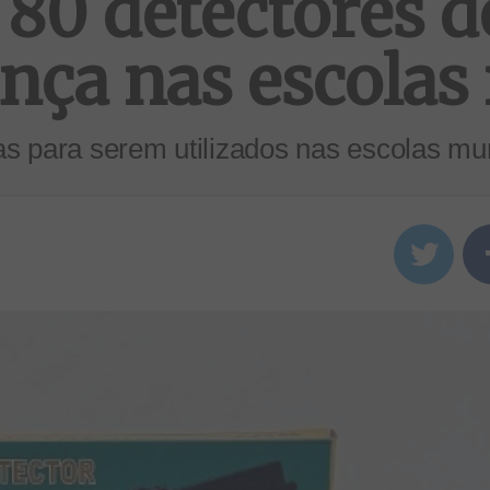
 80 detectores d
ança nas escolas
s para serem utilizados nas escolas mun