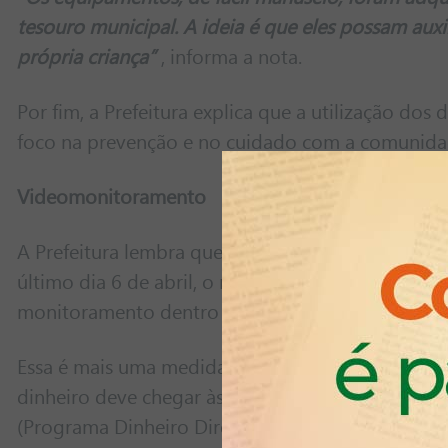
tesouro municipal. A ideia é que eles possam auxi
própria criança”
, informa a nota.
Por fim, a Prefeitura explica que a utilização dos
foco na prevenção e no cuidado com a comunidad
Videomonitoramento
A Prefeitura lembra que a Secretaria Municipal de
último dia 6 de abril, o repasse de recursos para
monitoramento dentro das salas de aula.
Essa é mais uma medida para ampliar a segurança
dinheiro deve chegar às escolas por meio da APM
(Programa Dinheiro Direto na Escola). Foram dest