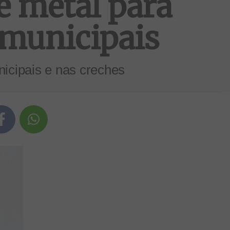
e metal para
 municipais
icipais e nas creches