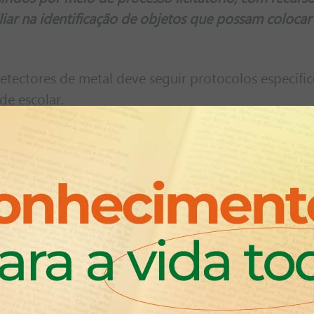
liar na identificação de objetos que possam colocar
 detectores de metal deve seguir protocolos específi
e escolar.
 Educação já oficializou, por meio de portaria publ
 as escolas municipais adquirirem e instalarem câmer
 dos alunos e profissionais que atuam no ambiente 
s (Associações de Pais e Mestres), através do PDDE
inados até R$ 170 mil para o investimento.