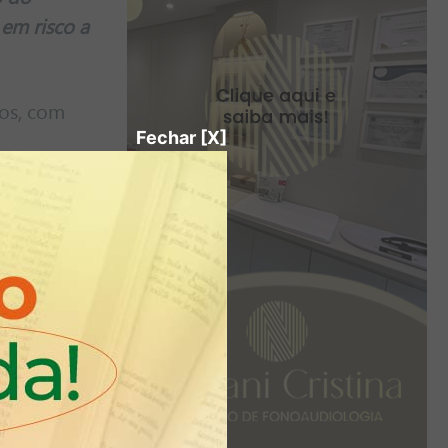
 em risco a
cos, com
Fechar [X]
icada no
as de
escolar. O
 Municipal