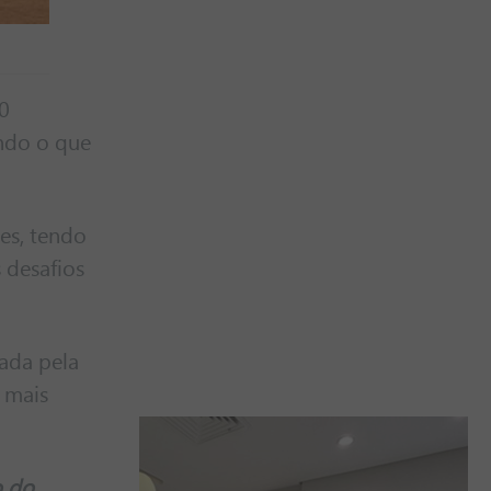
80
undo o que
hes, tendo
 desafios
vada pela
 mais
o do