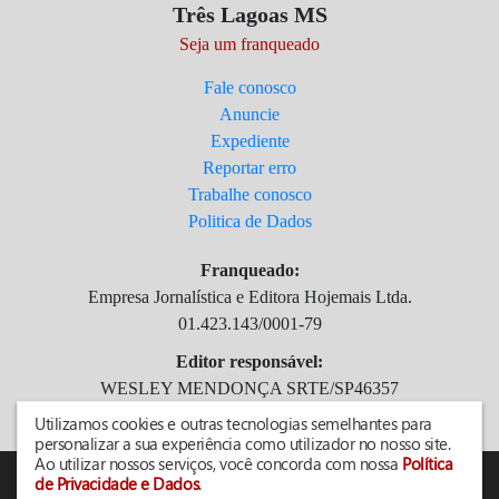
Três Lagoas MS
Seja um franqueado
Fale conosco
Anuncie
Expediente
Reportar erro
Trabalhe conosco
Politica de Dados
Franqueado:
Empresa Jornalística e Editora Hojemais Ltda.
01.423.143/0001-79
Editor responsável:
WESLEY MENDONÇA SRTE/SP46357
atendimento@agitta.com.br
Utilizamos cookies e outras tecnologias semelhantes para
personalizar a sua experiência como utilizador no nosso site.
Ao utilizar nossos serviços, você concorda com nossa
Política
de Privacidade e Dados
.
Todos os direitos reservados