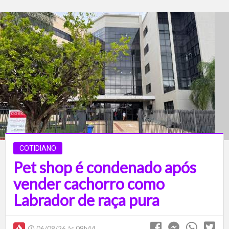
COTIDIANO
Pet shop é condenado após
vender cachorro como
Labrador de raça pura
06/08/26 às 09h44