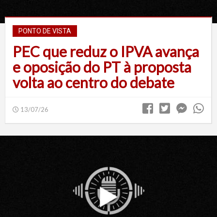
PONTO DE VISTA
PEC que reduz o IPVA avança
e oposição do PT à proposta
volta ao centro do debate
13/07/26