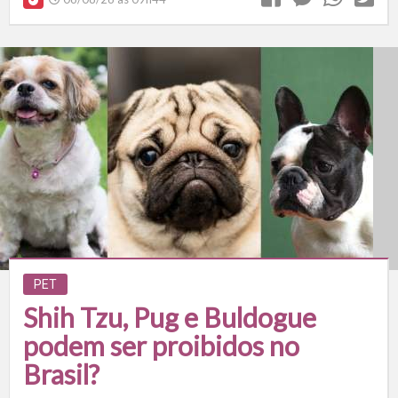
PET
Shih Tzu, Pug e Buldogue
podem ser proibidos no
Brasil?