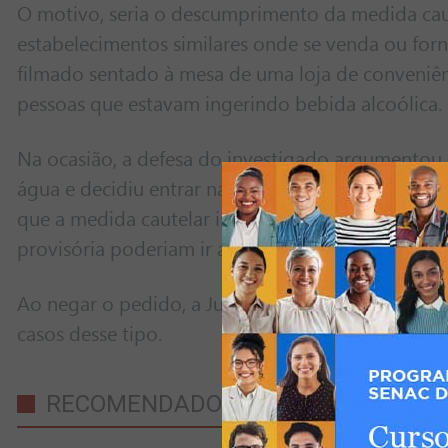
O motivo, seria o descumprimento da medida caut
estabelecimentos similares onde se venda ou forne
filmado sentado à mesa de uma loja de conveniên
pessoas que estavam ingerindo bebida alcoólica.
Na ocasião, a defesa do investigado argumentou q
água e decidiu entrar na loja e sentar para uma co
que a medida cautelar imposta seria muito subjeti
provisória poderiam ir a um supermercado, depe
Ao negar o pedido, a Justiça considerou que não 
casos desse tipo.
RECOMENDADO PARA VOCÊ