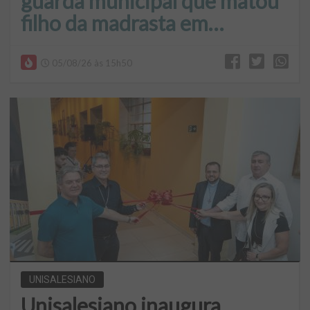
guarda municipal que matou
filho da madrasta em
Araçatuba
05/08/26 às 15h50
UNISALESIANO
Unisalesiano inaugura