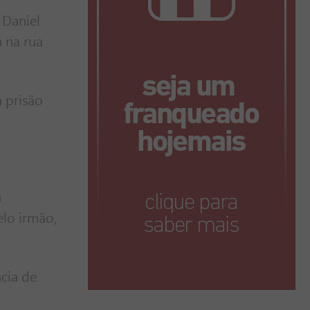
 Daniel
 na rua
a prisão
a
lo irmão,
cia de