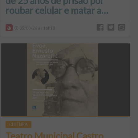
de 25 anos de prisão por
roubar celular e matar a
vítima em Birigui
05/08/26 às 16h18
CULTURA
Teatro Municipal Castro