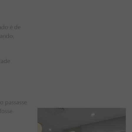
ado é de
rando,
dade
do passasse
fosse