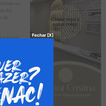
oturnas ou
do foi
o de
Fechar [X]
ia e tomar
tificou
berdade
ira em