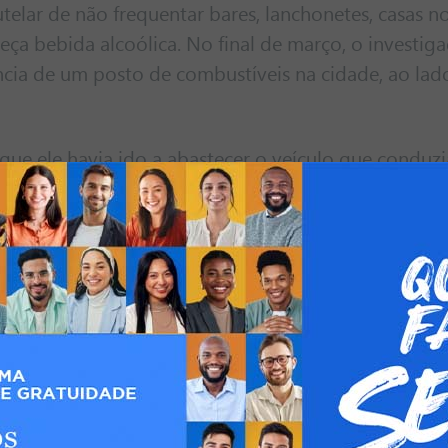
elar de não frequentar bares, lanchonetes, casas n
ça bebida alcoólica. No final de março, o investiga
cia de um posto de combustíveis na cidade, ao lad
ue ele havia ido a abastecer o veículo que conduz
nversa rápida, ao ver alguns colegas. Além disso, jus
va, pois sugeriria que sequer o beneficiado pela li
ndendo da interpretação.
haveria na legislação, previsão de uso de tornozele