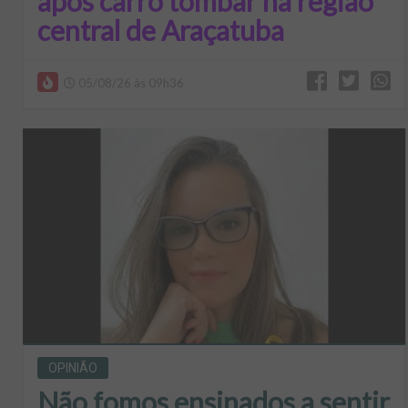
após carro tombar na região
central de Araçatuba
05/08/26 às 09h36
OPINIÃO
Não fomos ensinados a sentir