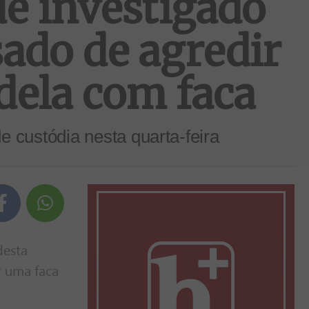
de investigado
sado de agredir
 dela com faca
e custódia nesta quarta-feira
desta
r uma faca