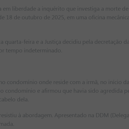
a em liberdade a inquérito que investiga a morte de
 de 18 de outubro de 2025, em uma oficina mecânica
quarta-feira e a Justiça decidiu pela decretação d
por tempo indeterminado.
 no condomínio onde reside com a irmã, no início d
o condomínio e afirmou que havia sido agredida pe
cabelo dela.
 resistiu à abordagem. Apresentado na DDM (Delega
rmada.